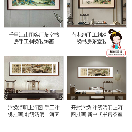
千里江山图客厅茶室书
荷花韵手工刺绣开封汴
房手工刺绣装饰画
绣书房茶室装饰画
汴绣清明上河图,手工汴
开封汴绣 汴绣清明上河
绣挂画,刺绣清明上河图
图挂画 新中式书房茶室
成品字画
装饰字画