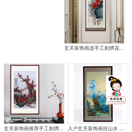
玄关装饰画选手工刺绣花鸟-家中美如仙境
玄关装饰画推荐手工刺绣吉祥花鸟图
入户玄关装饰画挂山水 手工刺绣显境界