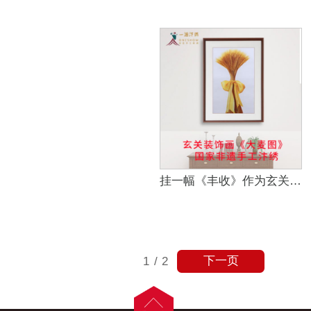
挂一幅《丰收》作为玄关装饰画吧
下一页
1
/
2