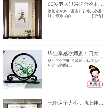
60岁老人过寿送什么礼物好？这4款体面走心，长辈收到超有面子
给长辈祝寿，最贵的礼物未必最
好，最难得的…
【详情】
毕业季感谢师恩！四大最受欢迎的礼物清单，送到老师心坎里！
毕业的钟声即将敲响，站在人生
新起点的路口…
【详情】
无论房子大小，墙上挂幅画很有必要，并非迷信，3个理由很现实！