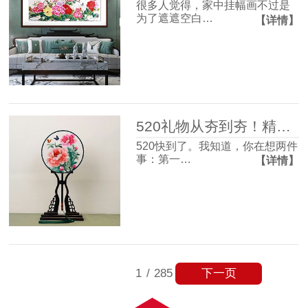
很多人觉得，家中挂幅画不过是
为了遮遮空白…
【详情】
520礼物从夯到夯！精致氛围感和实用主义信手拈来~
520快到了。我知道，你在想两件
事：第一…
【详情】
下一页
1
/
285