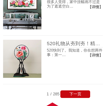
很多人觉得，家中挂幅画不过是
为了遮遮空白…
【详情】
520礼物从夯到夯！精致氛围感和实用主义信手拈来~
520快到了。我知道，你在想两件
事：第一…
【详情】
下一页
1
/
285