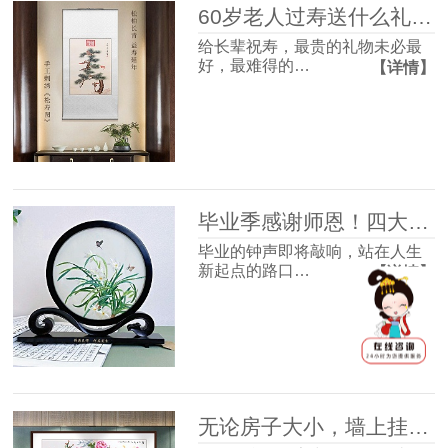
60岁老人过寿送什么礼物好？这4款体面走心，长辈收到超有面子
给长辈祝寿，最贵的礼物未必最
好，最难得的…
【详情】
毕业季感谢师恩！四大最受欢迎的礼物清单，送到老师心坎里！
毕业的钟声即将敲响，站在人生
新起点的路口…
【详情】
无论房子大小，墙上挂幅画很有必要，并非迷信，3个理由很现实！