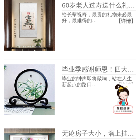
60岁老人过寿送什么礼物好？这4款体面走心，长辈收到超有面子
给长辈祝寿，最贵的礼物未必最
好，最难得的…
【详情】
毕业季感谢师恩！四大最受欢迎的礼物清单，送到老师心坎里！
毕业的钟声即将敲响，站在人生
新起点的路口…
【详情】
无论房子大小，墙上挂幅画很有必要，并非迷信，3个理由很现实！