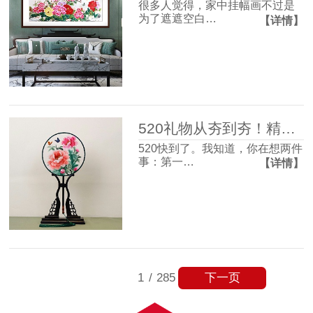
很多人觉得，家中挂幅画不过是
为了遮遮空白…
【详情】
520礼物从夯到夯！精致氛围感和实用主义信手拈来~
520快到了。我知道，你在想两件
事：第一…
【详情】
下一页
1
/
285