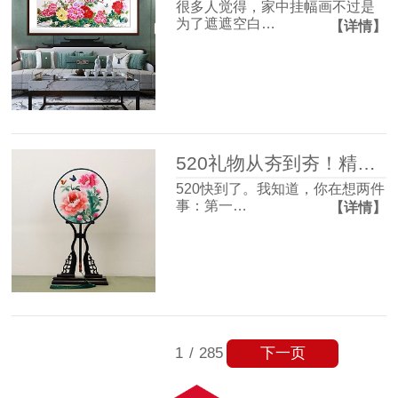
很多人觉得，家中挂幅画不过是
为了遮遮空白…
【详情】
520礼物从夯到夯！精致氛围感和实用主义信手拈来~
520快到了。我知道，你在想两件
事：第一…
【详情】
下一页
1
/
285