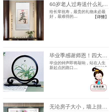
60岁老人过寿送什么礼物好？这4款体面走心，长辈收到超有面子
给长辈祝寿，最贵的礼物未必最
好，最难得的…
【详情】
毕业季感谢师恩！四大最受欢迎的礼物清单，送到老师心坎里！
毕业的钟声即将敲响，站在人生
新起点的路口…
【详情】
无论房子大小，墙上挂幅画很有必要，并非迷信，3个理由很现实！