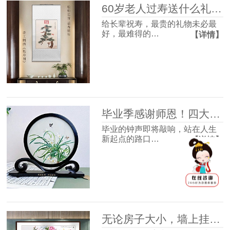
60岁老人过寿送什么礼物好？这4款体面走心，长辈收到超有面子
给长辈祝寿，最贵的礼物未必最
好，最难得的…
【详情】
毕业季感谢师恩！四大最受欢迎的礼物清单，送到老师心坎里！
毕业的钟声即将敲响，站在人生
新起点的路口…
【详情】
无论房子大小，墙上挂幅画很有必要，并非迷信，3个理由很现实！