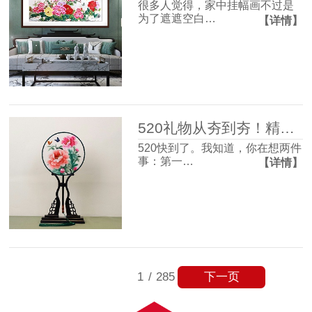
很多人觉得，家中挂幅画不过是
为了遮遮空白…
【详情】
520礼物从夯到夯！精致氛围感和实用主义信手拈来~
520快到了。我知道，你在想两件
事：第一…
【详情】
下一页
1
/
285