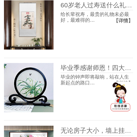
60岁老人过寿送什么礼物好？这4款体面走心，长辈收到超有面子
给长辈祝寿，最贵的礼物未必最
好，最难得的…
【详情】
毕业季感谢师恩！四大最受欢迎的礼物清单，送到老师心坎里！
毕业的钟声即将敲响，站在人生
新起点的路口…
【详情】
无论房子大小，墙上挂幅画很有必要，并非迷信，3个理由很现实！