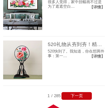
很多人觉得，家中挂幅画不过是
为了遮遮空白…
【详情】
520礼物从夯到夯！精致氛围感和实用主义信手拈来~
520快到了。我知道，你在想两件
事：第一…
【详情】
下一页
1
/
285