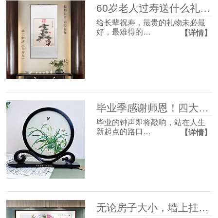
60岁老人过寿送什么礼物好？这4款体面走心，长辈收到超有面子
给长辈祝寿，最贵的礼物未必最
好，最难得的…
【详情】
毕业季感谢师恩！四大最受欢迎的礼物清单，送到老师心坎里！
毕业的钟声即将敲响，站在人生
新起点的路口…
【详情】
无论房子大小，墙上挂幅画很有必要，并非迷信，3个理由很现实！