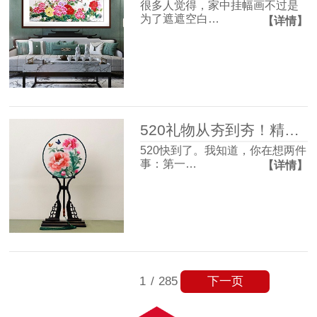
很多人觉得，家中挂幅画不过是
为了遮遮空白…
【详情】
520礼物从夯到夯！精致氛围感和实用主义信手拈来~
520快到了。我知道，你在想两件
事：第一…
【详情】
下一页
1
/
285