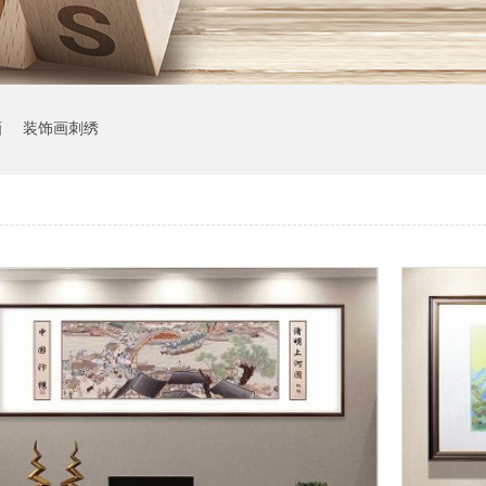
画
装饰画刺绣