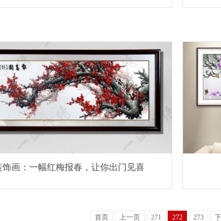
装饰画：一幅红梅报春，让你出门见喜
首页
上一页
271
272
273