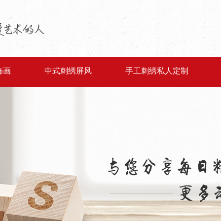
饰画
中式刺绣屏风
手工刺绣私人定制