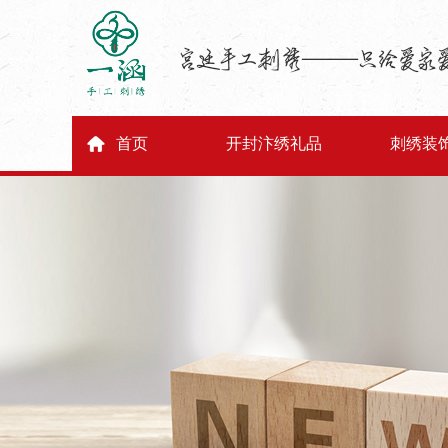
首页
开封汴绣礼品
刺绣装