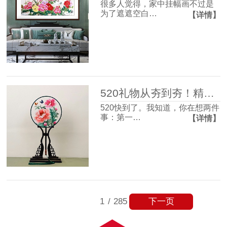
很多人觉得，家中挂幅画不过是
为了遮遮空白…
【详情】
520礼物从夯到夯！精致氛围感和实用主义信手拈来~
520快到了。我知道，你在想两件
事：第一…
【详情】
下一页
1
/
285