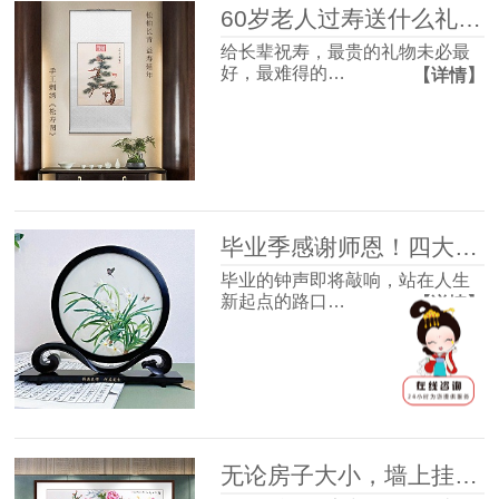
60岁老人过寿送什么礼物好？这4款体面走心，长辈收到超有面子
给长辈祝寿，最贵的礼物未必最
好，最难得的…
【详情】
毕业季感谢师恩！四大最受欢迎的礼物清单，送到老师心坎里！
毕业的钟声即将敲响，站在人生
新起点的路口…
【详情】
无论房子大小，墙上挂幅画很有必要，并非迷信，3个理由很现实！