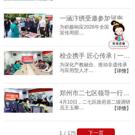
一涵汴绣受邀参加河南省版权周宣传活动 万件版权作品展非遗创新力
为积极响应2026年全国知识产权
宣传周部…
【详情】
校企携手 匠心传承 | 一涵汴绣与河南工程学院实践创新基地签约仪式圆满成功！
为深化产教融合、推动非遗传承
与应用型人才…
【详情】
郑州市二七区领导一行莅临一涵汴绣调研指导
4月10日，二七区政府原二级调研
员王玉卿…
【详情】
下一页
1
/
175