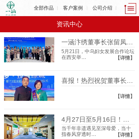
全部作品
客户案例
公司介绍
资讯中心
一涵汴绣董事长张留凤出席中乌妇女发展合作论坛，共话非遗产业发展新机遇
5月21日，中乌妇女发展合作论坛
在西安举…
【详情】
喜报！热烈祝贺董事长张留凤荣获2025年度“郑州大工匠”
【详情】
4月27日至5月16日！一涵汴绣2026母亲节非遗主题活动温情启幕！
当千年非遗遇见至深母爱，当十
指春风穿透时…
【详情】