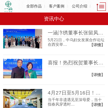
全部作品
客户案例
公司介绍
资讯中心
一涵汴绣董事长张留凤出席中乌妇女发展合作论坛，共话非遗产业发展新机遇
5月21日，中乌妇女发展合作论坛
在西安举…
【详情】
喜报！热烈祝贺董事长张留凤荣获2025年度“郑州大工匠”
【详情】
4月27日至5月16日！一涵汴绣2026母亲节非遗主题活动温情启幕！
当千年非遗遇见至深母爱，当十
指春风穿透时…
【详情】