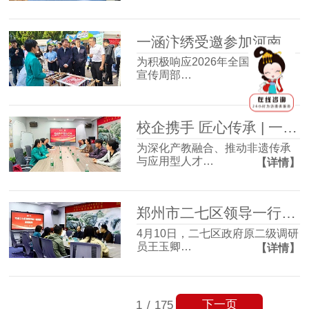
一涵汴绣受邀参加河南省版权周宣传活动 万件版权作品展非遗创新力
为积极响应2026年全国知识产权
宣传周部…
【详情】
校企携手 匠心传承 | 一涵汴绣与河南工程学院实践创新基地签约仪式圆满成功！
为深化产教融合、推动非遗传承
与应用型人才…
【详情】
郑州市二七区领导一行莅临一涵汴绣调研指导
4月10日，二七区政府原二级调研
员王玉卿…
【详情】
下一页
1
/
175