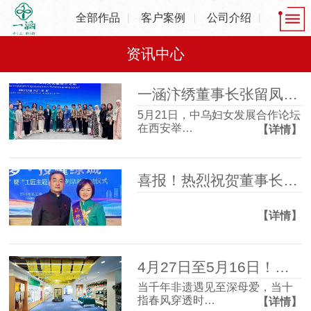
全部作品
客户案例
公司介绍
资讯中心
一涵汴绣董事长张留凤出席中乌妇女发展合作论坛，共话非遗产业发展新机遇
5月21日，中乌妇女发展合作论坛
在西安举…
【详情】
喜报！热烈祝贺董事长张留凤荣获2025年度“郑州大工匠”
【详情】
4月27日至5月16日！一涵汴绣2026母亲节非遗主题活动温情启幕！
当千年非遗遇见至深母爱，当十
指春风穿透时…
【详情】