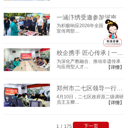
一涵汴绣受邀参加河南省版权周宣传活动 万件版权作品展非遗创新力
为积极响应2026年全国知识产权
宣传周部…
【详情】
校企携手 匠心传承 | 一涵汴绣与河南工程学院实践创新基地签约仪式圆满成功！
为深化产教融合、推动非遗传承
与应用型人才…
【详情】
郑州市二七区领导一行莅临一涵汴绣调研指导
4月10日，二七区政府原二级调研
员王玉卿…
【详情】
下一页
1
/
175