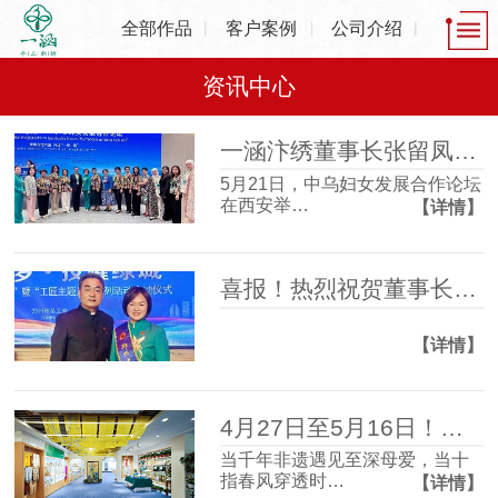
全部作品
客户案例
公司介绍
资讯中心
一涵汴绣董事长张留凤出席中乌妇女发展合作论坛，共话非遗产业发展新机遇
5月21日，中乌妇女发展合作论坛
在西安举…
【详情】
喜报！热烈祝贺董事长张留凤荣获2025年度“郑州大工匠”
【详情】
4月27日至5月16日！一涵汴绣2026母亲节非遗主题活动温情启幕！
当千年非遗遇见至深母爱，当十
指春风穿透时…
【详情】