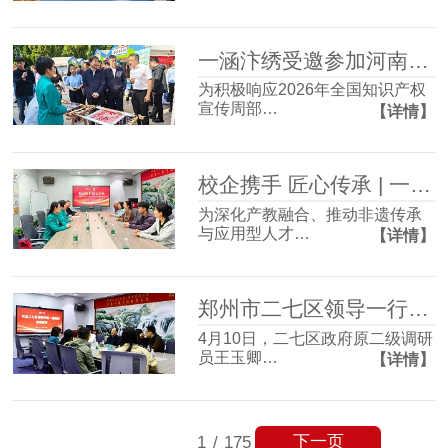
一涵汴绣受邀参加河南省版权周宣传活动 万件版权作品展非遗创新力
为积极响应2026年全国知识产权
宣传周部…
【详情】
校企携手 匠心传承 | 一涵汴绣与河南工程学院实践创新基地签约仪式圆满成功！
为深化产教融合、推动非遗传承
与应用型人才…
【详情】
郑州市二七区领导一行莅临一涵汴绣调研指导
4月10日，二七区政府原二级调研
员王玉卿…
【详情】
下一页
1
/
175