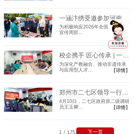
一涵汴绣受邀参加河南省版权周宣传活动 万件版权作品展非遗创新力
为积极响应2026年全国知识产权
宣传周部…
【详情】
校企携手 匠心传承 | 一涵汴绣与河南工程学院实践创新基地签约仪式圆满成功！
为深化产教融合、推动非遗传承
与应用型人才…
【详情】
郑州市二七区领导一行莅临一涵汴绣调研指导
4月10日，二七区政府原二级调研
员王玉卿…
【详情】
下一页
1
/
175