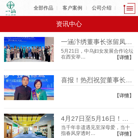
全部作品
客户案例
公司介绍
资讯中心
一涵汴绣董事长张留凤出席中乌妇女发展合作论坛，共话非遗产业发展新机遇
5月21日，中乌妇女发展合作论坛
在西安举…
【详情】
喜报！热烈祝贺董事长张留凤荣获2025年度“郑州大工匠”
【详情】
4月27日至5月16日！一涵汴绣2026母亲节非遗主题活动温情启幕！
当千年非遗遇见至深母爱，当十
指春风穿透时…
【详情】