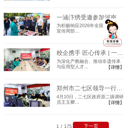
一涵汴绣受邀参加河南省版权周宣传活动 万件版权作品展非遗创新力
为积极响应2026年全国知识产权
宣传周部…
【详情】
校企携手 匠心传承 | 一涵汴绣与河南工程学院实践创新基地签约仪式圆满成功！
为深化产教融合、推动非遗传承
与应用型人才…
【详情】
郑州市二七区领导一行莅临一涵汴绣调研指导
4月10日，二七区政府原二级调研
员王玉卿…
【详情】
下一页
1
/
175