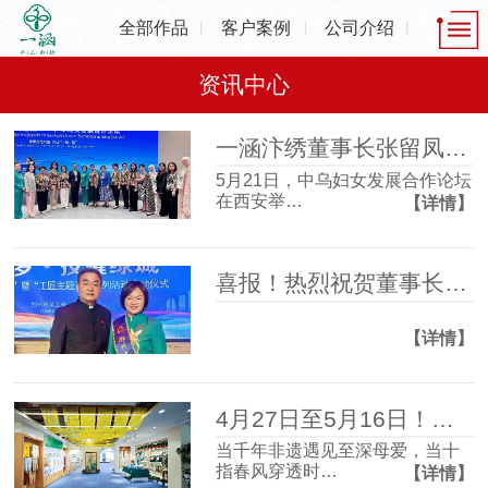
全部作品
客户案例
公司介绍
资讯中心
一涵汴绣董事长张留凤出席中乌妇女发展合作论坛，共话非遗产业发展新机遇
5月21日，中乌妇女发展合作论坛
在西安举…
【详情】
喜报！热烈祝贺董事长张留凤荣获2025年度“郑州大工匠”
【详情】
4月27日至5月16日！一涵汴绣2026母亲节非遗主题活动温情启幕！
当千年非遗遇见至深母爱，当十
指春风穿透时…
【详情】