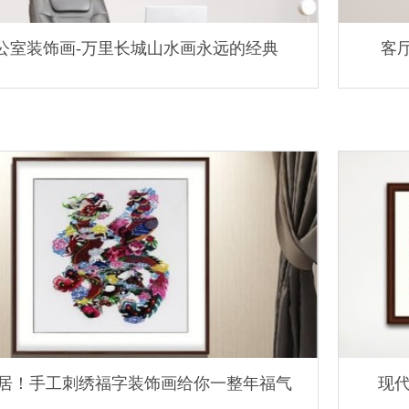
公室装饰画-万里长城山水画永远的经典
客
居！手工刺绣福字装饰画给你一整年福气
现