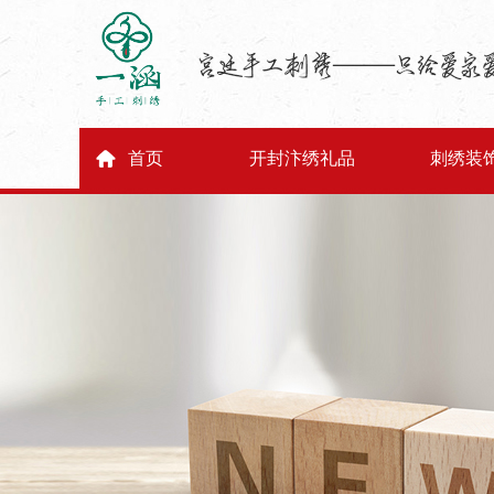
首页
开封汴绣礼品
刺绣装