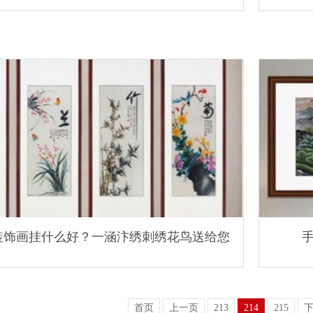
装饰画挂什么好？一涵汴绣刺绣花鸟送给您
首页
上一页
213
214
215