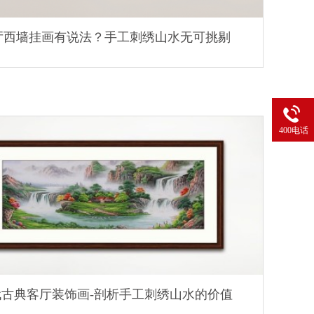
厅西墙挂画有说法？手工刺绣山水无可挑剔
400电话
代古典客厅装饰画-剖析手工刺绣山水的价值