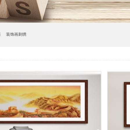
画
装饰画刺绣