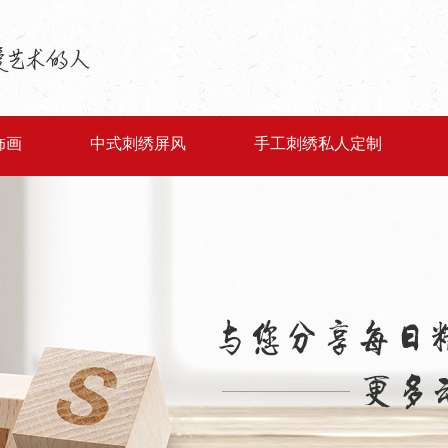
饰画
中式刺绣屏风
手工刺绣私人定制