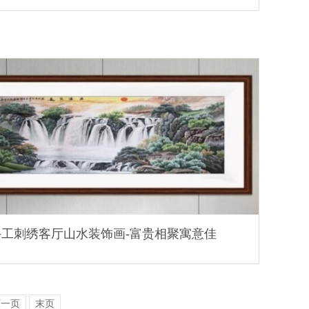
手工刺绣客厅山水装饰画-富贵相聚寓意佳
下一页
末页