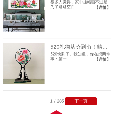
很多人觉得，家中挂幅画不过是
为了遮遮空白…
【详情】
520礼物从夯到夯！精致氛围感和实用主义信手拈来~
520快到了。我知道，你在想两件
事：第一…
【详情】
下一页
1
/
285