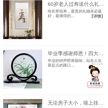
60岁老人过寿送什么礼物好？这4款体面走心，长辈收到超有面子
给长辈祝寿，最贵的礼物未必最
好，最难得的…
【详情】
毕业季感谢师恩！四大最受欢迎的礼物清单，送到老师心坎里！
毕业的钟声即将敲响，站在人生
新起点的路口…
【详情】
无论房子大小，墙上挂幅画很有必要，并非迷信，3个理由很现实！