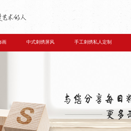
饰画
中式刺绣屏风
手工刺绣私人定制