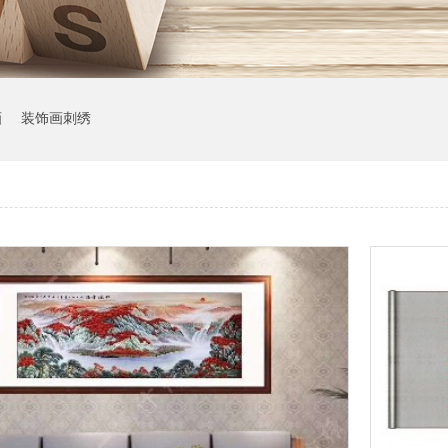
画
装饰画刺绣