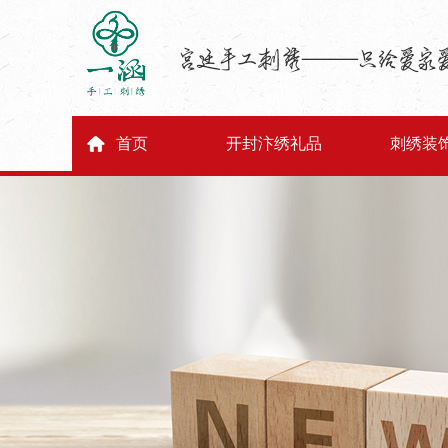
首页
开封汴绣礼品
刺绣装