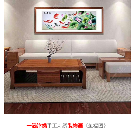
一涵汴绣
手工刺绣
装饰画
《鱼福图》