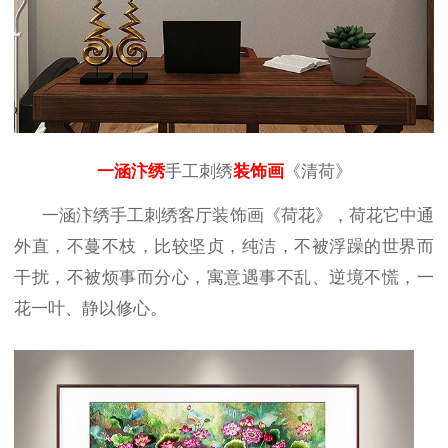
一涵汴绣
手工刺绣
装饰画
《清荷》
一涵汴绣手工刺绣客厅装饰画《荷花》，荷花它中通
外直，不蔓不枝，比较坚贞，纯洁，不被浮躁的世界而
干扰，不被烦事而分心，寓意遇事不乱、逆境不慌，一
花一叶、静以修心。