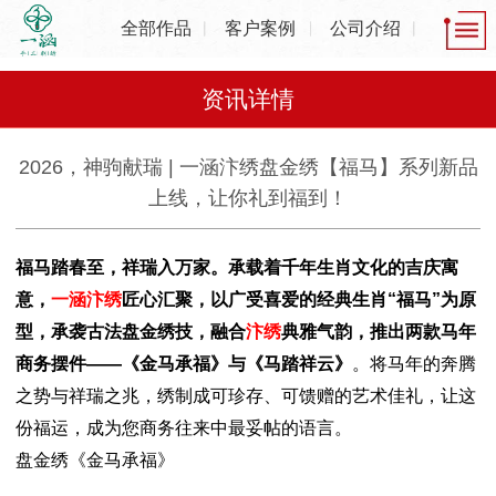
全部作品
客户案例
公司介绍
资讯详情
2026，神驹献瑞 | 一涵汴绣盘金绣【福马】系列新品
上线，让你礼到福到！
福马踏春至，祥瑞入万家。承载着千年生肖文化的吉庆寓
意，
一涵汴绣
匠心汇聚，以广受喜爱的经典生肖“福马”为原
型，承袭古法盘金绣技，融合
汴绣
典雅气韵，推出两款马年
商务摆件——《金马承福》与《马踏祥云》
。
将马年的奔腾
之势与祥瑞之兆，绣制成可珍存、可馈赠的艺术佳礼，让这
份福运，成为您商务往来中最妥帖的语言。
盘金绣《金马承福》