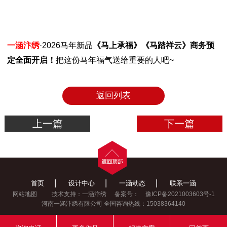
一涵汴绣
·2026马年新品
《马上承福》《马踏祥云》商务预
定全面开启！
把这份马年福气送给重要的人吧~
返回列表
上一篇
下一篇
|
|
|
首页
设计中心
一涵动态
联系一涵
网站地图
技术支持：一涵汴绣
备案号：
豫ICP备2021003603号-1
河南一涵汴绣有限公司 全国咨询热线：15038364140