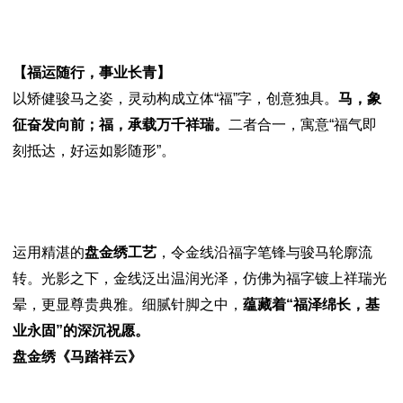
【福运随行，事业长青】
以矫健骏马之姿，灵动构成立体“福”字，创意独具。
马，象
征奋发向前；福，承载万千祥瑞。
二者合一，寓意“福气即
刻抵达，好运如影随形”。
运用精湛的
盘金绣工艺
，令金线沿福字笔锋与骏马轮廓流
转。光影之下，金线泛出温润光泽，仿佛为福字镀上祥瑞光
晕，更显尊贵典雅。细腻针脚之中，
蕴藏着“福泽绵长，基
业永固”的深沉祝愿。
盘金绣《马踏祥云》