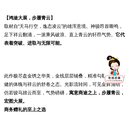
【鸿途大展，步履青云】
取材自“天马行空，逸态凌云”的雄浑意境。神骏昂首嘶鸣，
足下祥云翻涌，一派乘风破浪、直上青云的轩昂气势。
它代
表着突破、进取与无限可能。
此作极尽盘金绣之华美，金线层层铺叠，精准勾勒出骏马强
健的体魄与祥云的舒卷之态。光影流转间，可见金辉涌动，
仿若骏马踏云而至，气势磅礴，
寓意商途之上，步履青云，
宏图大展。
商务赠礼的至上之选