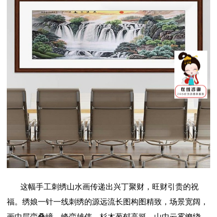
这幅手工刺绣山水画传递出兴丁聚财，旺财引贵的祝
福。绣娘一针一线刺绣的源远流长图构图精致，场景宽阔，
画中层峦叠嶂，峰峦雄伟，杉木葱郁高挺，山中云雾缭绕，