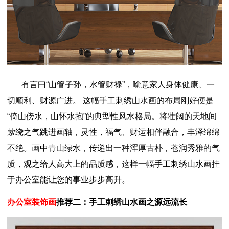
有言曰“山管子孙，水管财禄”，喻意家人身体健康、一
切顺利、财源广进。 这幅手工刺绣山水画的布局刚好便是
“倚山傍水，山怀水抱”的典型性风水格局。将壮阔的天地间
萦绕之气跳进画轴，灵性，福气、财运相伴融合，丰泽绵绵
不绝。画中青山绿水，传递出一种浑厚古朴，苍润秀雅的气
质，观之给人高大上的品质感，这样一幅手工刺绣山水画挂
于办公室能让您的事业步步高升。
办公室装饰画
推荐二：手工刺绣山水画之源远流长