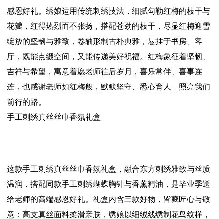
感恩好礼。绣娘运用传统刺绣技法，细腻勾勒红梅的枝干与
花瓣，红得热烈而不张扬，搭配苍劲的枝干，尽显红梅迎雪
绽放的坚韧与雅致，卷轴形制古朴典雅，悬挂于书房、客
厅，既能点缀空间，又能传递美好祝福。红梅象征着坚韧、
吉祥与希望，寓意着愿老师往后岁月，喜乐常伴、喜事连
连，也感谢老师如红梅般，默默坚守、悉心育人，照亮我们
前行的路。
手工刺绣真丝丝巾香氛礼盒
这款手工刺绣真丝丝巾香氛礼盒，融合东方刺绣雅致与丝质
温润，搭配同款手工刺绣蝴蝶胸针与香薰精油，是毕业季送
给老师的高端感恩好礼。礼盒内含三款好物，皆藏匠心与敬
意：高支真丝面料柔滑亲肤，绣娘以细绒线绣制花鸟纹样，