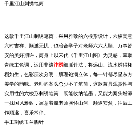
千里江山刺绣笔筒
这款千里江山刺绣笔筒，采用雅致的六棱形设计，六棱寓意
六时吉祥、顺遂无忧，也暗合学子对老师六六大顺、万事皆
安的美好期许，筒身上以宋代《千里江山图》为灵感，萃取
青绿主色调，运用非遗
汴绣
细腻针法，将远山、流水绣得栩
栩如生，色彩层次分明，肌理饱满立体，每一针都尽显东方
美学的韵味。老师的案头总少不了笔筒，这款兼具观赏性与
实用性的六棱形刺绣笔筒，既能收纳笔墨，又能为案头增添
一抹国风雅致，寓意着愿老师胸怀山河、顺遂安然，往后工
作顺遂，喜乐常伴。
手工刺绣玉兰胸针