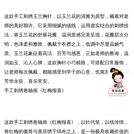
这款手工刺绣玉兰胸针，以玉兰花的清雅为原型，藏着对老
师的美好期许。它采用细腻的绒线，运用虚实结合的刺绣技
法，将玉兰花的舒展花瓣、温润质感完美呈现，花瓣层次分
明，色泽柔和雅致，佩戴于衣襟之上，低调中尽显温婉气
质。玉兰花象征着高洁、芬芳与感恩，正如老师的教诲，温
润如玉、沁人心脾，这款胸针小巧精致，可搭配日常服饰，
让老师每次佩戴，都能感受到学子的心意，也寓意着愿老师
芳华永驻、喜乐常安。
手工刺绣卷轴画《红梅报喜》
这款手工刺绣卷轴画《红梅报喜》，以针代笔，以线传情，
将红梅的傲骨与喜庆绣于绢布之上，是一份极具收藏价值的