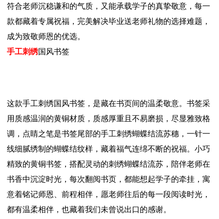
符合老师沉稳谦和的气质，又能承载学子的真挚敬意，每一
款都藏着专属祝福，完美解决毕业送老师礼物的选择难题，
成为致敬师恩的优选。
手工刺绣
国风书签
这款手工刺绣国风书签，是藏在书页间的温柔敬意。书签采
用质感温润的黄铜材质，质感厚重且不易磨损，尽显雅致格
调，点睛之笔是书签尾部的手工刺绣蝴蝶结流苏穗，一针一
线细腻绣制的蝴蝶结纹样，藏着福气连绵不断的祝福。小巧
精致的黄铜书签，搭配灵动的刺绣蝴蝶结流苏，陪伴老师在
书香中沉淀时光，每次翻阅书页，都能想起学子的牵挂，寓
意着铭记师恩、前程相伴，愿老师往后的每一段阅读时光，
都有温柔相伴，也藏着我们未曾说出口的感谢。