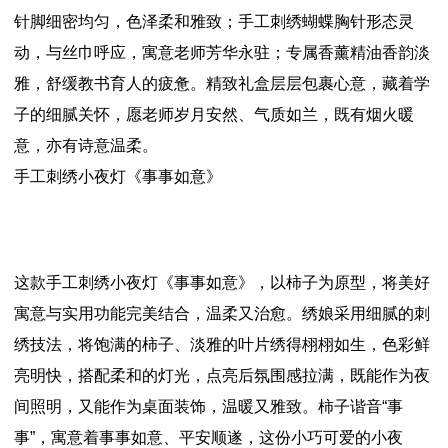
针脚细密均匀，色泽柔和雅致；手工刺绣蝴蝶胸针形态灵
动，与丝巾呼应，寓意老师芳华永驻；专属香薰精油香韵淡
雅，舒缓教书育人的疲惫。精致礼盒层层包裹心意，藏着学
子的细腻关怀，愿老师岁月安然、气质如兰，既有烟火暖
意，亦有诗意温柔。
手工刺绣小夜灯《事事如意》
这款手工刺绣小夜灯《事事如意》，以柿子为原型，将美好
寓意与实用功能完美结合，温柔又治愈。绣娘采用细腻的刺
绣技法，将饱满的柿子、淡雅的叶片绣得栩栩如生，色彩鲜
亮明快，搭配柔和的灯光，点亮后氛围感拉满，既能作为夜
间照明，又能作为桌面装饰，温暖又雅致。柿子谐音“事
事”，寓意着事事如意、平安顺遂，这份小巧可爱的小夜