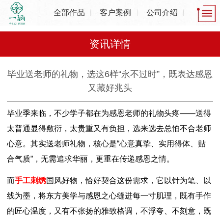
全部作品
客户案例
公司介绍
资讯详情
毕业送老师的礼物，选这6样“永不过时”，既表达感恩
又藏好兆头
毕业季来临，不少学子都在为感恩老师的礼物头疼——送得
太普通显得敷衍，太贵重又有负担，选来选去总怕不合老师
心意。其实送老师礼物，核心是“心意真挚、实用得体、贴
合气质”，无需追求华丽，更重在传递感恩之情。
而
手工刺绣
国风好物，恰好契合这份需求，它以针为笔、以
线为墨，将东方美学与感恩之心缝进每一寸肌理，既有手作
的匠心温度，又有不张扬的雅致格调，不浮夸、不刻意，既