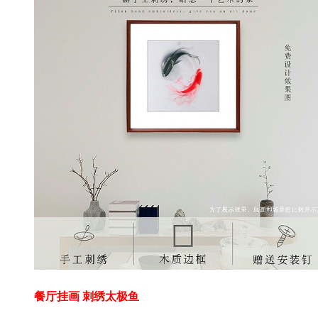
餐厅挂画 刺绣太极鱼