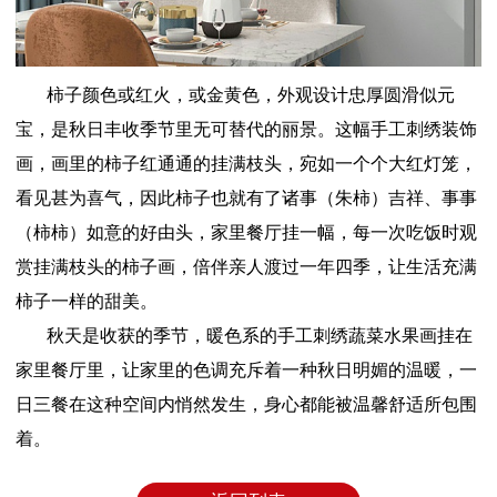
柿子颜色或红火，或金黄色，外观设计忠厚圆滑似元
宝，是秋日丰收季节里无可替代的丽景。这幅手工刺绣装饰
画，画里的柿子红通通的挂满枝头，宛如一个个大红灯笼，
看见甚为喜气，因此柿子也就有了诸事（朱柿）吉祥、事事
（柿柿）如意的好由头，家里餐厅挂一幅，每一次吃饭时观
赏挂满枝头的柿子画，倍伴亲人渡过一年四季，让生活充满
柿子一样的甜美。
秋天是收获的季节，暖色系的手工刺绣蔬菜水果画挂在
家里餐厅里，让家里的色调充斥着一种秋日明媚的温暖，一
日三餐在这种空间内悄然发生，身心都能被温馨舒适所包围
着。