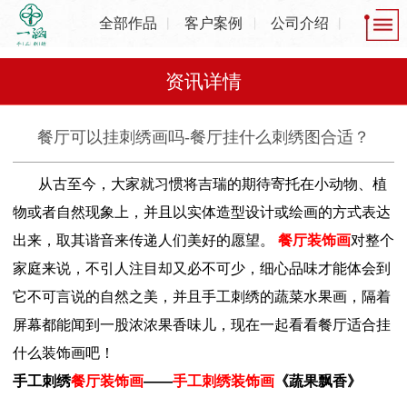
全部作品
客户案例
公司介绍
资讯详情
餐厅可以挂刺绣画吗-餐厅挂什么刺绣图合适？
从古至今，大家就习惯将吉瑞的期待寄托在小动物、植
物或者自然现象上，并且以实体造型设计或绘画的方式表达
出来，取其谐音来传递人们美好的愿望。
餐厅装饰画
对整个
家庭来说，不引人注目却又必不可少，细心品味才能体会到
它不可言说的自然之美，并且手工刺绣的蔬菜水果画，隔着
屏幕都能闻到一股浓浓果香味儿，现在一起看看餐厅适合挂
什么装饰画吧！
手工刺绣
餐厅装饰画
——
手工刺绣装饰画
《蔬果飘香》