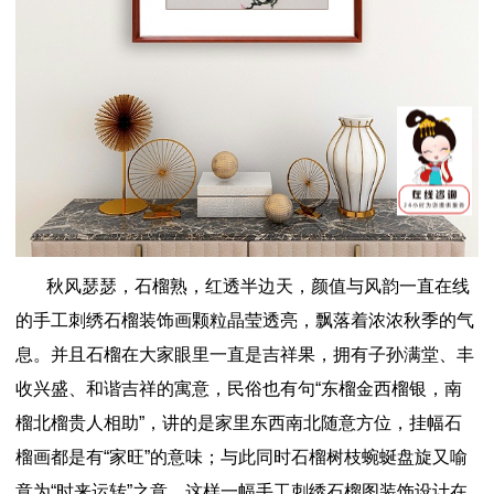
秋风瑟瑟，石榴熟，红透半边天，颜值与风韵一直在线
的手工刺绣石榴装饰画颗粒晶莹透亮，飘落着浓浓秋季的气
息。并且石榴在大家眼里一直是吉祥果，拥有子孙满堂、丰
收兴盛、和谐吉祥的寓意，民俗也有句“东榴金西榴银，南
榴北榴贵人相助”，讲的是家里东西南北随意方位，挂幅石
榴画都是有“家旺”的意味；与此同时石榴树枝蜿蜒盘旋又喻
意为“时来运转”之意，这样一幅手工刺绣石榴图装饰设计在