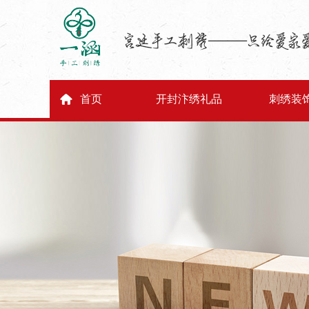
首页
开封汴绣礼品
刺绣装