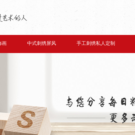
饰画
中式刺绣屏风
手工刺绣私人定制