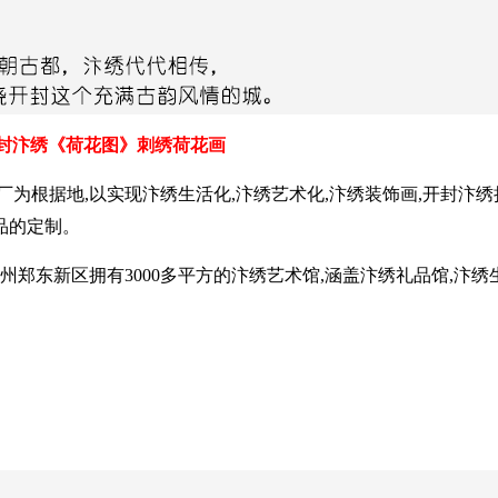
封汴绣《荷花图》刺绣荷花画
汴绣厂为根据地,以实现汴绣生活化,汴绣艺术化,汴绣装饰画,开封汴
品的定制。
在郑州郑东新区拥有3000多平方的汴绣艺术馆,涵盖汴绣礼品馆,汴绣