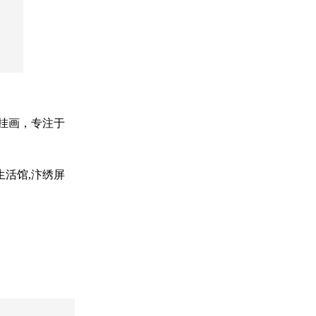
绣挂画，专注于
生活馆,汴绣屏