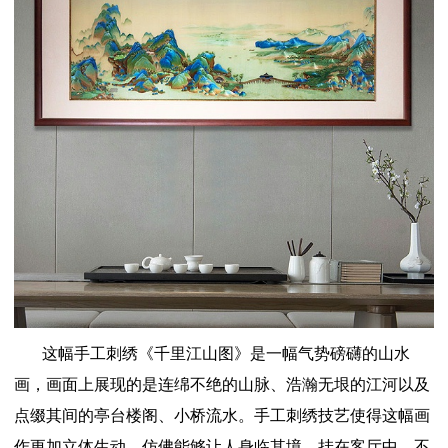
这幅手工刺绣《千里江山图》是一幅气势磅礴的山水
画，画面上展现的是连绵不绝的山脉、浩瀚无垠的江河以及
点缀其间的亭台楼阁、小桥流水。手工刺绣技艺使得这幅画
作更加立体生动，仿佛能够让人身临其境。挂在客厅中，不