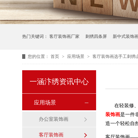
热门关键词：
客厅装饰画厂家
刺绣四条屏
新中式装饰
您的位置：
首页
>
应用场景
>
客厅装饰画选手工刺绣
一涵汴绣资讯中心
应用场景
在轻装修
装饰画
是一件
办公室装饰画
造一个轻松自
客厅装饰画
客厅装饰画—