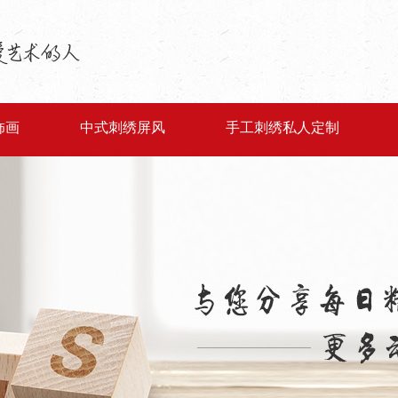
饰画
中式刺绣屏风
手工刺绣私人定制