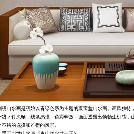
刺绣山水画是绣娘以青绿色系为主题的聚宝盆山水画。画风独特
一线下针流畅，线条感强，色彩奔放，画面透露出勃勃生机感，
个不错的选择和难得的风景。
—手工刺绣山水画《青山碧水共云天》