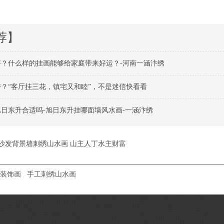
荐】
？什么样的挂画能够给家庭带来好运？-河南一涵汴绣
？“客厅挂三花，镇宅又和睦”，不是迷信快看看
日东升合适吗-旭日东升挂哪面墙风水画-一涵汴绣
沙发背景墙刺绣山水画 山主人丁水主财富
装饰画
手工刺绣山水画