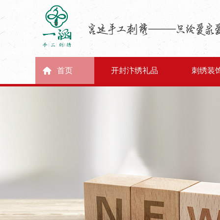
首页
开封汴绣礼品
刺绣装