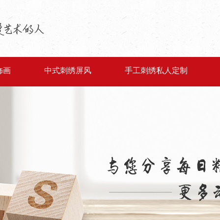
饰画
中式刺绣屏风
手工刺绣私人定制