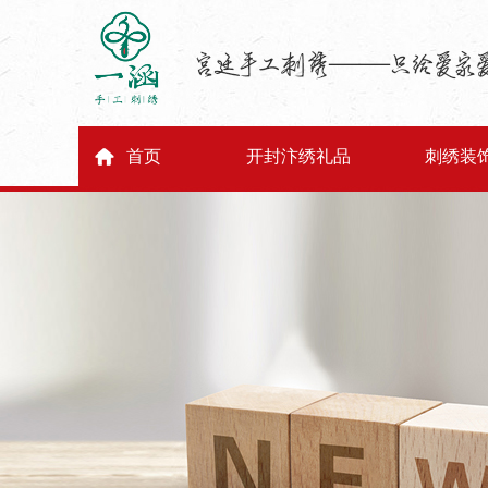
首页
开封汴绣礼品
刺绣装