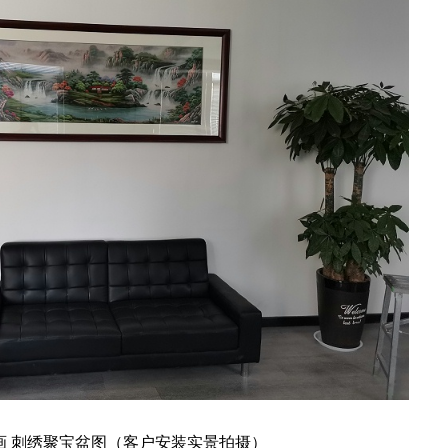
画 刺绣聚宝盆图
（客户安装实景拍摄）