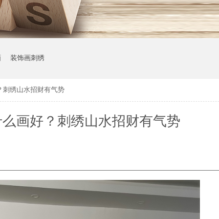
画
装饰画刺绣
？刺绣山水招财有气势
什么画好？刺绣山水招财有气势