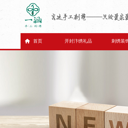
首页
开封汴绣礼品
刺绣装