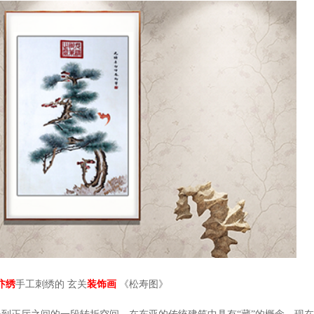
汴绣
手工刺绣的
玄关
装饰画
《松寿图》