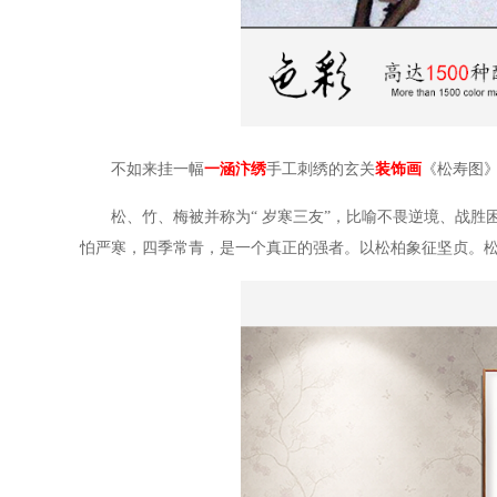
不如来挂一幅
一涵汴绣
手工刺绣的玄关
装饰画
《松寿图
松、竹、梅被并称为“ 岁寒三友”，比喻不畏逆境、战
怕严寒，四季常青，是一个真正的强者。以松柏象征坚贞。