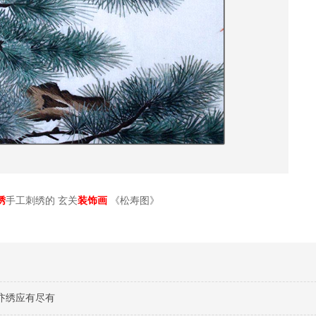
绣
手工刺绣的
玄关
装饰画
《松寿图》
汴绣应有尽有