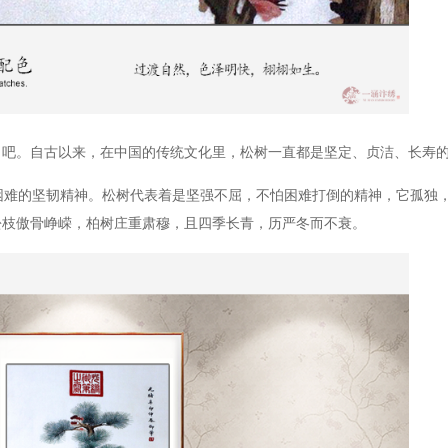
》吧。自古以来，在中国的传统文化里，松树一直都是坚定、贞洁、长寿
胜困难的坚韧精神。松树代表着是坚强不屈，不怕困难打倒的精神，它孤独
松枝傲骨峥嵘，柏树庄重肃穆，且四季长青，历严冬而不衰。