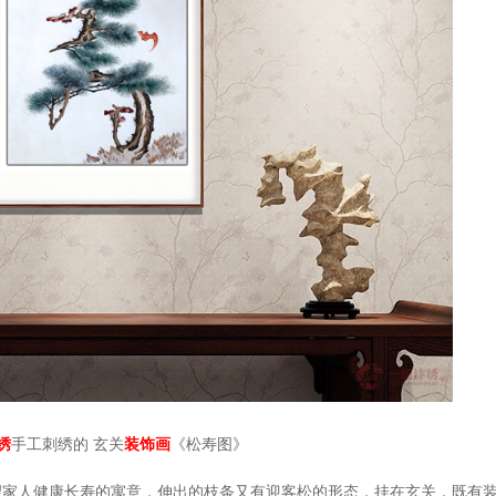
绣
手工刺绣的
玄关
装饰画
《松寿图》
望家人健康长寿的寓意，伸出的枝条又有迎客松的形态，挂在玄关，既有