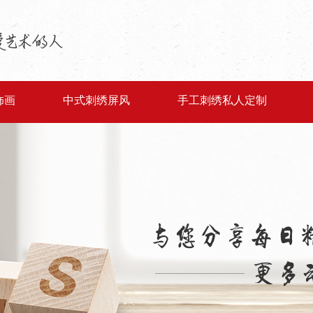
饰画
中式刺绣屏风
手工刺绣私人定制