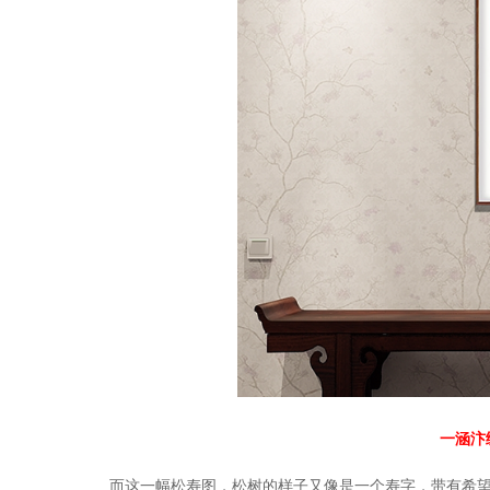
一涵汴
而这一幅松寿图，松树的样子又像是一个寿字，带有希