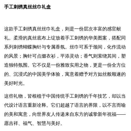
手工刺绣真丝丝巾礼盒
这款手工刺绣真丝丝巾礼盒，则是一份层次丰富的感官献
礼。柔滑的真丝底布上绽放着手工刺绣的华美图案，搭配同
系列刺绣蝴蝶胸针与专属香氛。丝巾可系于颈间，化作流动
的风景；胸针可点缀衣衫，平添灵动；香气则萦绕其间，塑
造独特氛围。它不仅是一份雅致实用之物，更是一份全方位
的、沉浸式的中国美学体验，寓意着赠予对方如丝般顺遂的
美好时光。
这些礼物，皆根植于中国传统手工刺绣的千年技艺，却以当
代设计语言重新诠释。它们超越了语言的界限，以不言而喻
的美和寓意，向世界友人传递来自东方的诚挚新年祝福——
愿吉祥、福气、智慧与美好。