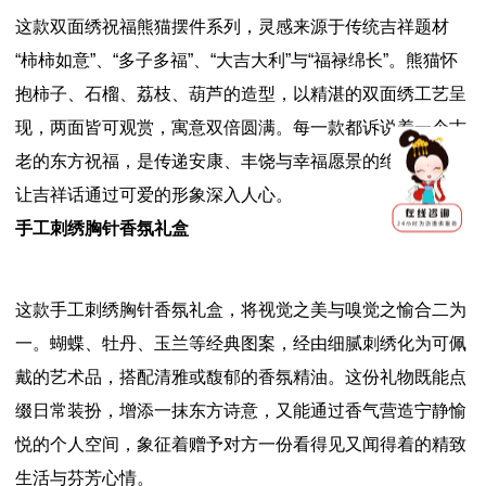
这款双面绣祝福熊猫摆件系列，灵感来源于传统吉祥题材
“柿柿如意”、“多子多福”、“大吉大利”与“福禄绵长”。熊猫怀
抱柿子、石榴、荔枝、葫芦的造型，以精湛的双面绣工艺呈
现，两面皆可观赏，寓意双倍圆满。每一款都诉说着一个古
老的东方祝福，是传递安康、丰饶与幸福愿景的绝佳载体，
让吉祥话通过可爱的形象深入人心。
手工刺绣胸针香氛礼盒
这款手工刺绣胸针香氛礼盒，将视觉之美与嗅觉之愉合二为
一。蝴蝶、牡丹、玉兰等经典图案，经由细腻刺绣化为可佩
戴的艺术品，搭配清雅或馥郁的香氛精油。这份礼物既能点
缀日常装扮，增添一抹东方诗意，又能通过香气营造宁静愉
悦的个人空间，象征着赠予对方一份看得见又闻得着的精致
生活与芬芳心情。