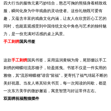
四大行当的服饰元素巧妙结合，憨态可掬的熊猫身着精致戏
服，瞬间化身为中华戏曲的灵动使者。这份礼物既可爱有
趣，又蕴含丰富的戏曲文化内涵，让友人在欣赏匠心工艺的
同时，也能直观感受到中国传统文化中角色与艺术的独特魅
力，是一份充满对话感的桌上风景。
手工刺绣
国风书签
这款
手工刺绣
国风书签，采用温润黄铜为骨，尾部缀以手工
刺绣的蝴蝶结流苏穗子，轻盈摇曳。书签不仅是一件实用的
雅物，其“流苏蝴蝶穗”谐音“留福”，更寄托了福气绵延不断的
美好祝愿。当友人将其轻夹书页，每一次阅读的间歇，都是
一次东方美学的微妙邂逅，寓意智慧与好运常伴左右。
双面绣祝福熊猫摆件