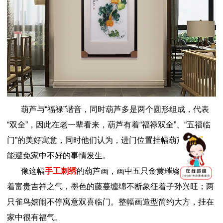
葫芦与“福禄”谐音，同时葫芦多是两个圆形组成，代表
“双全”，因此在老一辈看来，葫芦有着“福禄双全”、“五福临
门”的美好寓意，同时他们认为，进门位置挂幅葫芦画，还
能避免家中不好的事情发生。
像这幅
手工刺绣
的葫芦画，画中五只金黄璀璨的葫芦透
着富贵吉祥之气，墨色的藤蔓缠绵不断象征着子孙兴旺；两
只雀鸟嬉闹不停寓意双喜临门。整幅画造型简约大方，挂在
家中很有福气。