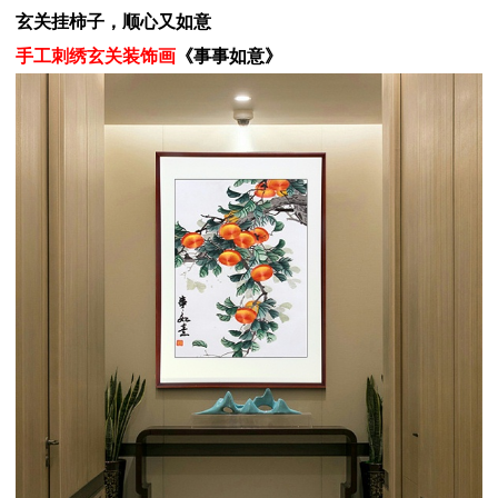
玄关挂柿子，顺心又如意
手工刺绣玄关装饰画
《事事如意》