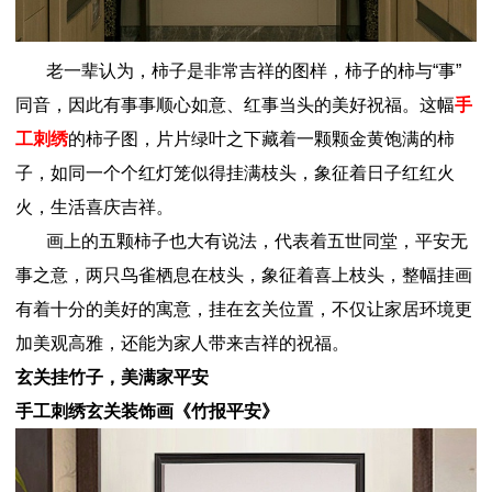
老一辈认为，柿子是非常吉祥的图样，柿子的柿与“事”
同音，因此有事事顺心如意、红事当头的美好祝福。这幅
手
工刺绣
的柿子图，片片绿叶之下藏着一颗颗金黄饱满的柿
子，如同一个个红灯笼似得挂满枝头，象征着日子红红火
火，生活喜庆吉祥。
画上的五颗柿子也大有说法，代表着五世同堂，平安无
事之意，两只鸟雀栖息在枝头，象征着喜上枝头，整幅挂画
有着十分的美好的寓意，挂在玄关位置，不仅让家居环境更
加美观高雅，还能为家人带来吉祥的祝福。
玄关挂竹子，美满家平安
手工刺绣玄关装饰画《竹报平安》