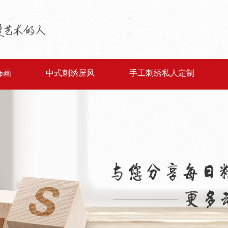
饰画
中式刺绣屏风
手工刺绣私人定制