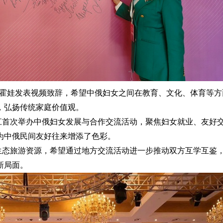
拉霍娃发表视频致辞，希望中俄妇女之间在教育、文化、体育等
，弘扬传统家庭价值观。
江首次举办中俄妇女发展与合作交流活动，聚焦妇女就业、友好
为中俄民间友好往来增添了色彩。
生态旅游资源，希望通过地方交流活动进一步推动双方互学互鉴
新局面。