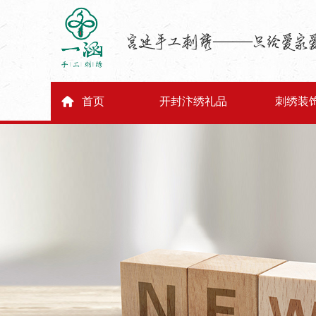
首页
开封汴绣礼品
刺绣装