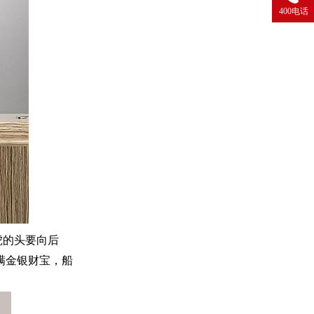
400电话
虎的头要向后
满金银财宝，船