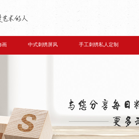
饰画
中式刺绣屏风
手工刺绣私人定制