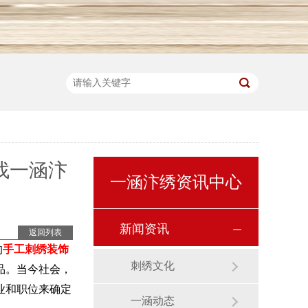
找一涵汴
一涵汴绣资讯中心
新闻资讯
返回列表
的
手工刺绣装饰
刺绣文化
品。当今社会，
业和职位来确定
一涵动态