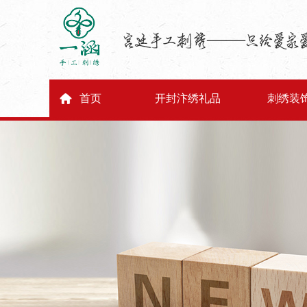
首页
开封汴绣礼品
刺绣装