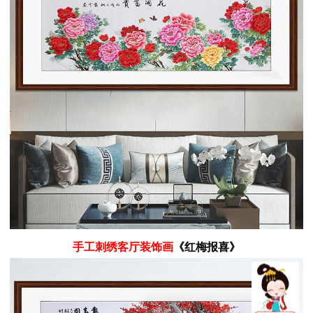
手工刺绣客厅装饰画
《红梅报喜》