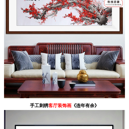
手工刺绣
客厅装饰画
《连年有余》