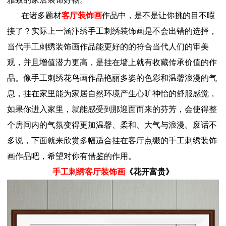
在诸多题材
客厅装饰画
作品中，是不是让你挑的目不暇
接了？实际上一涵汴绣手工刺绣装饰画是不会出错的选择，
当代手工刺绣装饰画作品能更好的的符合当代人们的审美
观，并且增值潜力更高，是挂在墙上就有收藏传承价值的作
品。像手工刺绣花鸟画作品艳丽多姿的色彩和温馨浪漫的气
息，挂在家里能为家居自然环境产生心旷神怡的舒服感觉，
如果你进入家里，就能感受到那迎面而来的芬芳，会使得整
个房间内的气氛变得更加温馨、柔和、大气与浪漫。废话不
多说，下面就来欣赏多幅适合挂在客厅点缀的手工刺绣装饰
画作品吧，希望对你有借鉴的作用。
手工刺绣客厅装饰画
《花开富贵》