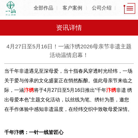
全部作品
客户案例
公司介绍
资讯详情
4月27日至5月16日！一涵汴绣2026母亲节非遗主题
活动温情启幕！
当千年非遗遇见至深母爱，当十指春风穿透时光经纬，一场
关于爱与传承的文化盛宴正在悄然酝酿。值此母亲节来临之
际，一涵
汴绣
将于4月27日至5月16日推出“千年
汴绣
非遗 绣
出母爱本色”主题文化活动，以丝线为笔、绣针为墨，邀您
在手作体验中感知非遗温度，在经纬交织中致敬母爱深情。
千年汴绣：一针一线皆匠心