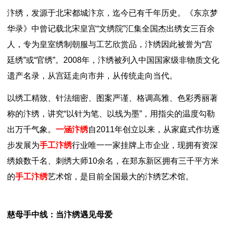
汴绣，发源于北宋都城汴京，迄今已有千年历史。《东京梦
华录》中曾记载北宋皇宫“文绣院”汇集全国杰出绣女三百余
人，专为皇室绣制朝服与工艺欣赏品，汴绣因此被誉为“宫
廷绣”或“官绣”。2008年，汴绣被列入中国国家级非物质文化
遗产名录，从宫廷走向市井，从传统走向当代。
以绣工精致、针法细密、图案严谨、格调高雅、色彩秀丽著
称的汴绣，讲究“以针为笔、以线为墨”，用指尖的温度勾勒
出万千气象。
一涵汴绣
自2011年创立以来，从家庭式作坊逐
步发展为
手工汴绣
行业唯一一家挂牌上市企业，现拥有资深
绣娘数千名、刺绣大师10余名，在郑东新区拥有三千平方米
的
手工汴绣
艺术馆，是目前全国最大的汴绣艺术馆。
慈母手中线：当汴绣遇见母爱