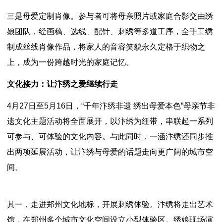
三是母爱定制肖像。参与者可将母亲照片或家庭合影交由绣
娘团队，经画稿、选线、配针、刺绣等多道工序，全手工绣
制成丝线肖像作品，将家人的音容笑貌永久定格于织物之
上，成为一份跨越时光的家庭记忆。
文化接力：让汴绣之爱继续行走
4月27日至5月16日，“千年汴绣非遗 绣出母爱本色”母亲节非
遗文化主题活动将全面展开，以汴绣为纽带，串联起一系列
可参与、可体验的文化内容。与此同时，一涵汴绣还同步推
出两项延展活动，让汴绣与母爱的话题走向更广阔的城市空
间。
其一，走进郑州文化地标，开展刺绣体验。汴绣将走出艺术
馆，在郑州多个城市文化空间设立小型体验区。绣娘现场演