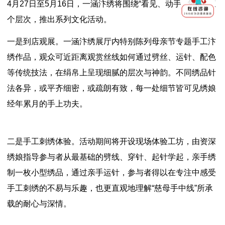
4月27日至5月16日，一涵汴绣将围绕“看见、动手、留住”三
个层次，推出系列文化活动。
一是到店观展。一涵汴绣展厅内特别陈列母亲节专题手工汴
绣作品，观众可近距离观赏丝线如何通过劈丝、运针、配色
等传统技法，在绢帛上呈现细腻的层次与神韵。不同绣品针
法各异，或平齐细密，或疏朗有致，每一处细节皆可见绣娘
经年累月的手上功夫。
二是手工刺绣体验。活动期间将开设现场体验工坊，由资深
绣娘指导参与者从最基础的劈线、穿针、起针学起，亲手绣
制一枚小型绣品，通过亲手运针，参与者得以在专注中感受
手工刺绣的不易与乐趣，也更直观地理解“慈母手中线”所承
载的耐心与深情。