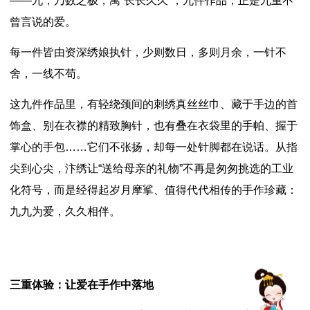
——九，乃数之极，寓“长长久久”；九件作品，正是九重不
曾言说的爱。
每一件皆由资深绣娘执针，少则数日，多则月余，一针不
舍，一线不苟。
这九件作品里，有轻绕颈间的刺绣真丝丝巾、藏于手边的首
饰盒、别在衣襟的精致胸针，也有叠在衣袋里的手帕、握于
掌心的手包……它们不张扬，却每一处针脚都在说话。从指
尖到心尖，汴绣让“送给母亲的礼物”不再是匆匆挑选的工业
化符号，而是经得起岁月摩挲、值得代代相传的手作珍藏：
九九为爱，久久相伴。
三重体验：让爱在手作中落地