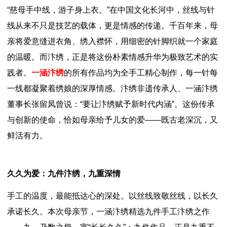
“慈母手中线，游子身上衣。”在中国文化长河中，丝线与针
线从来不只是技艺的载体，更是情感的传递。千百年来，母
亲将爱意缝进衣角、绣入襟怀，用细密的针脚织就一个家庭
的温暖。而汴绣，正是将这份朴素情感升华为极致艺术的实
践者。
一涵汴绣
的所有作品均为全手工精心制作，每一针每
一线都凝聚着绣娘的深厚情感。汴绣非遗传承人、一涵汴绣
董事长张留凤曾说：“要让汴绣赋予新时代内涵”。这份传承
与创新的使命，恰如母亲给予儿女的爱——既古老深沉，又
鲜活有力。
久久为爱：九件汴绣，九重深情
手工的温度，最能抵达心的深处。以丝线致敬丝线，以长久
承诺长久。本次母亲节，一涵汴绣精选九件手工汴绣之作