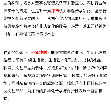
这份殊荣，既是对董事长张留凤坚守非遗匠心、深耕行业笃
行实干的肯定，也是对一涵
汴绣
致力非遗传承活化、坚守传
统技艺创新发展的认可。从初心守艺到赋能行业，董事长张
留凤始终怀着对传统非遗文化的敬畏与热爱，以工匠精神为
引领，在非遗道路上笃行不怠。
在她的带领下，
一涵汴绣
不断探索非遗产业化、生活化发展
路径，坚持“汴绣生活化、生活艺术化”理念。以汴绣礼品、
软装、文创产品为载体，打造多家线上店铺，借助75个矩阵
视频账号、短视频直播等“互联网+”多元模式，加速数字化转
型；同时结合河南丰富的旅游资源，推出具有中原特色的刺
绣文创产品，为汴绣的多样化传承与保护性发展开辟新模
式。